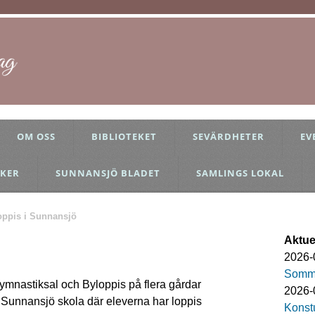
OM OSS
BIBLIOTEKET
SEVÄRDHETER
EV
KER
SUNNANSJÖ BLADET
SAMLINGS LOKAL
oppis i Sunnansjö
Aktuel
2026-
Somma
ymnastiksal och Byloppis på flera gårdar
2026-
 Sunnansjö skola där eleverna har loppis
Konstu