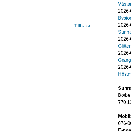
Västa
2026-
Bysjö
2026-
Tillbaka
Sunna
2026-
Glitte
2026-
Grang
2026-0
Höstm
Sunna
Botbe
770 1
Mobil
076-0
E-pos