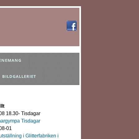
ENEMANG
BILDGALLERIET
lt
08 18.30- Tisdagar
rgympa Tisdagar
08-01
tställning i Glitterfabriken i