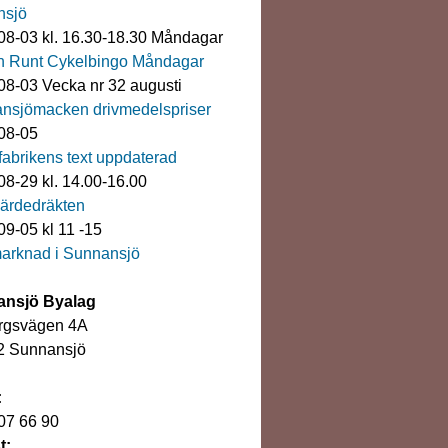
nsjö
08-03 kl. 16.30-18.30 Måndagar
n Runt Cykelbingo Måndagar
08-03 Vecka nr 32 augusti
nsjömacken drivmedelspriser
08-05
rfabrikens text uppdaterad
08-29 kl. 14.00-16.00
ärdedräkten
9-05 kl 11 -15
arknad i Sunnansjö
nsjö Byalag
rgsvägen 4A
2 Sunnansjö
:
07 66 90
t: