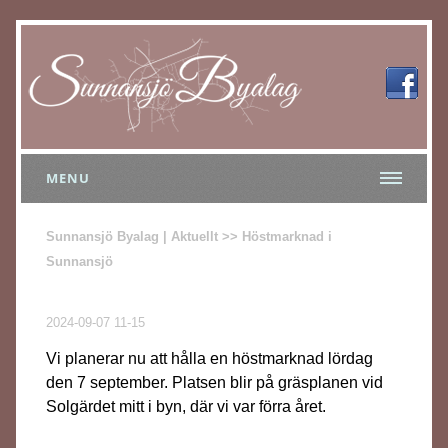
MENU
Sunnansjö Byalag | Aktuellt >> Höstmarknad i
Sunnansjö
2024-09-07 11-15
Vi planerar nu att hålla en höstmarknad lördag
den 7 september. Platsen blir på gräsplanen vid
Solgärdet mitt i byn, där vi var förra året.