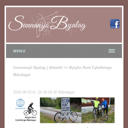
MENU
Sunnansjö Byalag | Aktuellt >> Bysjön Runt Cykelbingo
Måndagar
2026-08-03 kl. 16.30-18.30 Måndagar