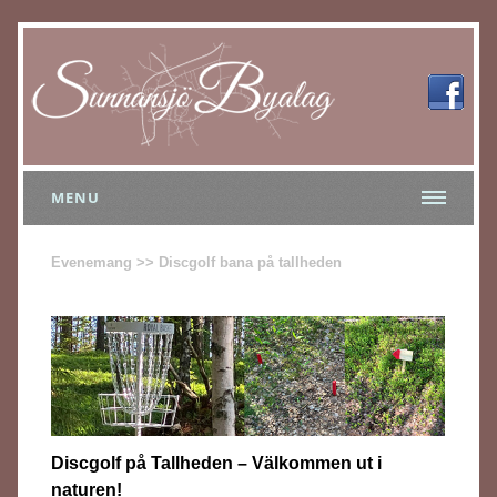
MENU
Evenemang >> Discgolf bana på tallheden
Discgolf på Tallheden – Välkommen ut i
naturen!