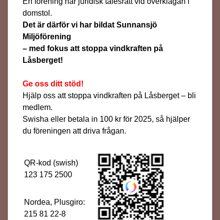
En förening har juridisk talesrätt vid överklagan i
domstol.
Det är därför vi har bildat Sunnansjö
Miljöförening
– med fokus att stoppa vindkraften på
Låsberget!
Ge oss ditt stöd!
Hjälp oss att stoppa vindkraften på Låsberget – bli
medlem.
Swisha eller betala in 100 kr för 2025, så hjälper
du föreningen att driva frågan.
QR-kod (swish)
123 175 2500
Nordea, Plusgiro:
215 81 22-8