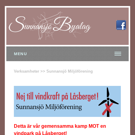
MENU
Verksamheter >> Sunnansjö Miljöförening
Detta är vår gemensamma kamp MOT en
vindpark på Låsberget!