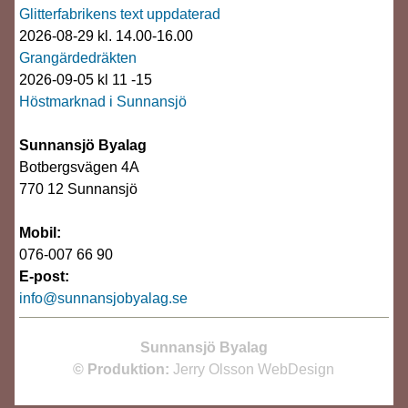
Glitterfabrikens text uppdaterad
2026-08-29 kl. 14.00-16.00
Grangärdedräkten
2026-09-05 kl 11 -15
Höstmarknad i Sunnansjö
Sunnansjö Byalag
Botbergsvägen 4A
770 12 Sunnansjö
Mobil:
076-007 66 90
E-post:
info@sunnansjobyalag.se
Sunnansjö Byalag
© Produktion:
Jerry Olsson WebDesign